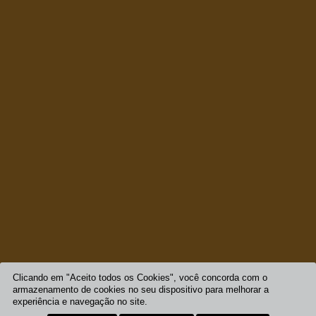
Clicando em "Aceito todos os Cookies", você concorda com o
armazenamento de cookies no seu dispositivo para melhorar a
experiência e navegação no site.