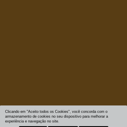
Clicando em "Aceito todos os Cookies", você concorda com o
armazenamento de cookies no seu dispositivo para melhorar a
experiência e navegação no site.