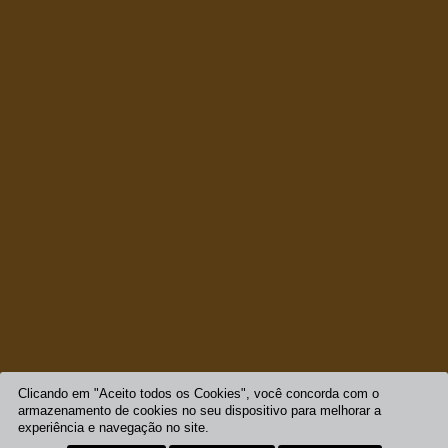
Clicando em "Aceito todos os Cookies", você concorda com o
armazenamento de cookies no seu dispositivo para melhorar a
experiência e navegação no site.