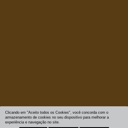
Clicando em "Aceito todos os Cookies", você concorda com o
armazenamento de cookies no seu dispositivo para melhorar a
experiência e navegação no site.