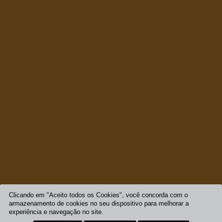
Clicando em "Aceito todos os Cookies", você concorda com o
armazenamento de cookies no seu dispositivo para melhorar a
experiência e navegação no site.