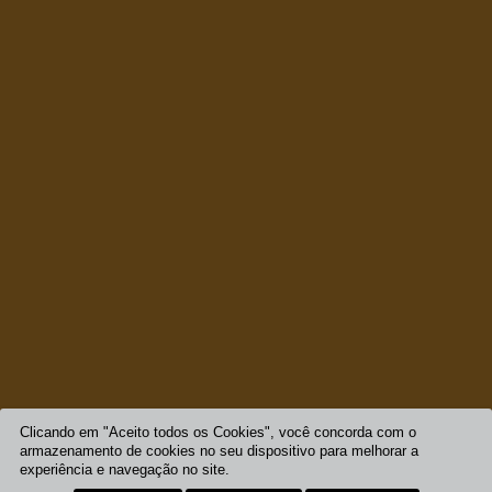
Clicando em "Aceito todos os Cookies", você concorda com o
armazenamento de cookies no seu dispositivo para melhorar a
experiência e navegação no site.