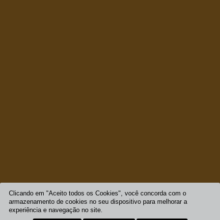
Clicando em "Aceito todos os Cookies", você concorda com o
armazenamento de cookies no seu dispositivo para melhorar a
experiência e navegação no site.