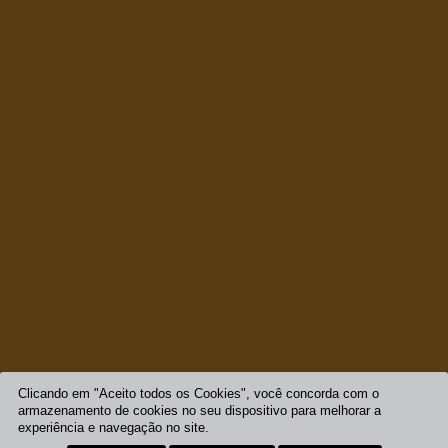
Clicando em "Aceito todos os Cookies", você concorda com o
armazenamento de cookies no seu dispositivo para melhorar a
experiência e navegação no site.