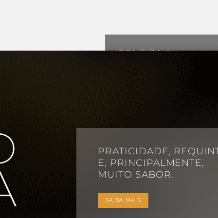
COPONTO:
CONFIRA A
ESCARTE
PROMOÇÃO DO
TERIAIS
DIA DOS PAIS.
CICLÁVEIS AQUI
O
SAIBA MAIS
PRATICIDADE, REQUIN
E, PRINCIPALMENTE,
A
MUITO SABOR.
SAIBA MAIS