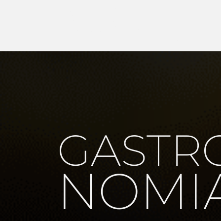
ACON
TECE
E
D
MA
RE
FIQUE POR DENTRO
DO QUE ACONTECE
GASTR
POR AQUI!
CLIQUE E CONFIRA TODOS OS
NOMI
EVENTOS!