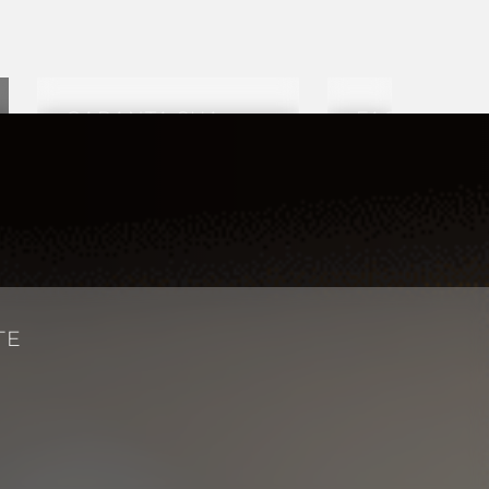
GARANTA SUA
FAÇA SUA
INSCRIÇÃO NA
INSCRIÇÃO
POWER YOGA
HASHTAG
LIVE!
CONDOFIT 
NO MET
!
TE