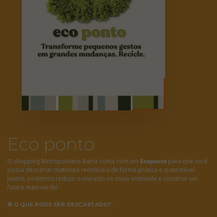
Eco ponto
O shopping Metropolitano Barra conta com um
Ecoponto
para que você
possa descartar materiais recicláveis de forma prática e sustentável.
Juntos, podemos reduzir o impacto no meio ambiente e construir um
futuro mais verde!
♻ O QUE PODE SER DESCARTADO?