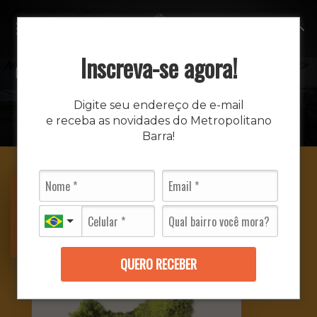
MENU
Inscreva-se agora!
DETALHES DO EVENTO
Digite seu endereço de e-mail
e receba as novidades do Metropolitano
INÍCIO
EVENTOS
EVENTO
Barra!
31/03 a
30/04
QUERO RECEBER