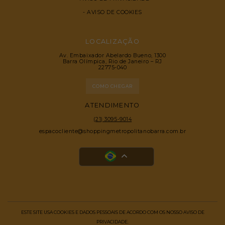
AVISO DE COOKIES
LOCALIZAÇÃO
Av. Embaixador Abelardo Bueno, 1300
Barra Olímpica, Rio de Janeiro – RJ
22775-040
COMO CHEGAR
ATENDIMENTO
(21) 3095-9014
espacocliente@shoppingmetropolitanobarra.com.br
ESTE SITE USA COOKIES E DADOS PESSOAIS DE ACORDO COM OS NOSSO AVISO DE
PRIVACIDADE.