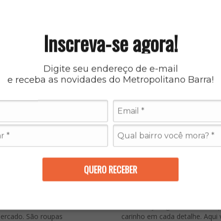
Inscreva-se agora!
Digite seu endereço de e-mail
e receba as novidades do Metropolitano Barra!
QUERO RECEBER
rra
você encontra uma
Visite a loja e garanta tudo o 
mercado. São roupas
carinho em cada detalhe. Aqui