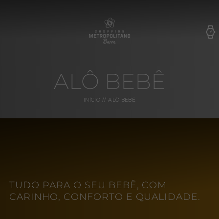
ALÔ BEBÊ
INÍCIO
ALÔ BEBÊ
TUDO PARA O SEU BEBÊ, COM
CARINHO, CONFORTO E QUALIDADE.