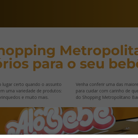
hopping Metropolit
rios para o seu beb
 lugar certo quando o assunto
Venha conferir uma das maiore
a tem uma variedade de produtos:
para cuidar com carinho de q
 brinquedos e muito mais.
do Shopping Metropolitano Bar