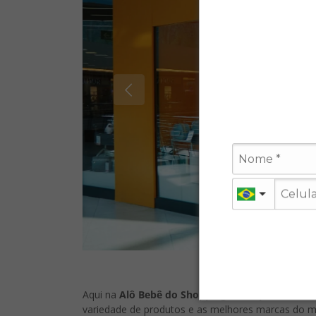
Aqui na
Alô Bebê do Shopping Metropolitano Ba
variedade de produtos e as melhores marcas do 