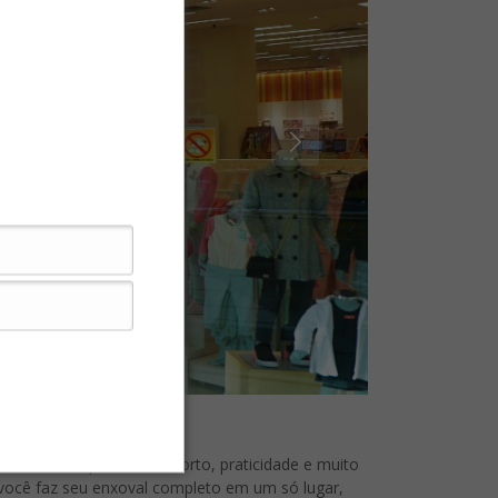
que seu bebê precisa: conforto, praticidade e muito
 você faz seu enxoval completo em um só lugar,