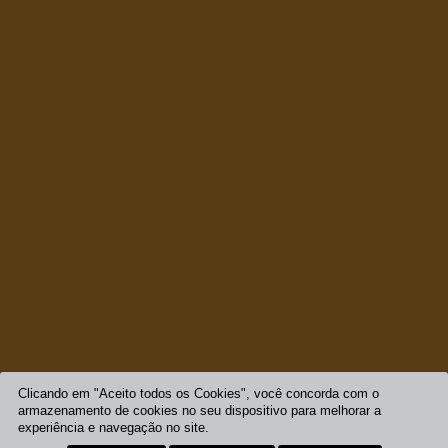
Clicando em "Aceito todos os Cookies", você concorda com o
armazenamento de cookies no seu dispositivo para melhorar a
experiência e navegação no site.