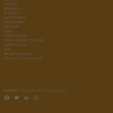
LOCALIZA
MINIMIMOS
M.QUEEN
MAPA DA MINA
PETITE DANSE
REDSILVER
REMAX
SÓBRANCELHAS
SONHO & SONO COLCHÕES
SUPER CELULAR
VIVO
WALTER’S COIFFEUR
YOUPLAY | YOUPLAY CARS
GOSTOU?
COMPARTILHE ESTE CONTEÚDO!
Facebook
Twitter
LinkedIn
WhatsApp