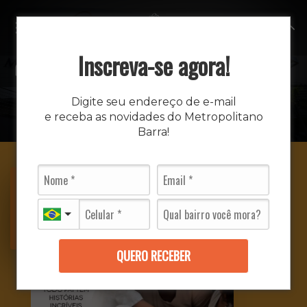
MENU
Inscreva-se agora!
DETALHES DO EVENTO
Digite seu endereço de e-mail
e receba as novidades do Metropolitano
INÍCIO
EVENTOS
EVENTO
Barra!
30/07 a
09/08
QUERO RECEBER